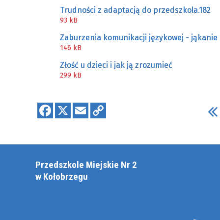
Trudności z adaptacją do przedszkola.182
93 kB
Zaburzenia komunikacji językowej - jąkanie
146 kB
Złość u dzieci i jak ją zrozumieć
299 kB
Przedszkole Miejskie Nr 2
w Kołobrzegu